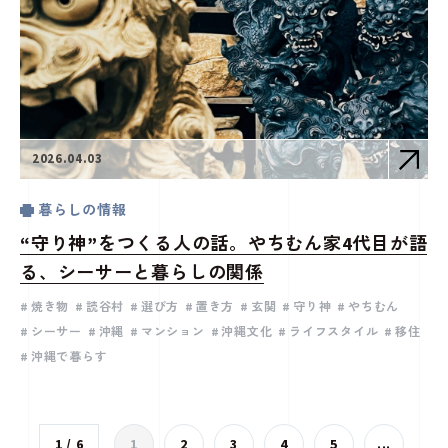
2026.04.03
暮らしの情報
“守り神”をつくる人の話。やちむん家4代目が語
る、シーサーと暮らしの関係
焼き物
読谷村
選び方
置き方
玄関
守り神
やちむん
シーサー
沖縄
マンション
沖縄文化
ライフスタイル
移住
沖縄で暮らす
1 / 6
1
2
3
4
5
...