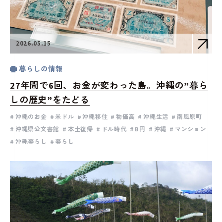
2026.05.15
暮らしの情報
27年間で6回、お金が変わった島。沖縄の”暮ら
しの歴史”をたどる
沖縄のお金
米ドル
沖縄移住
物価高
沖縄生活
南風原町
沖縄県公文書館
本土復帰
ドル時代
B円
沖縄
マンション
沖縄暮らし
暮らし