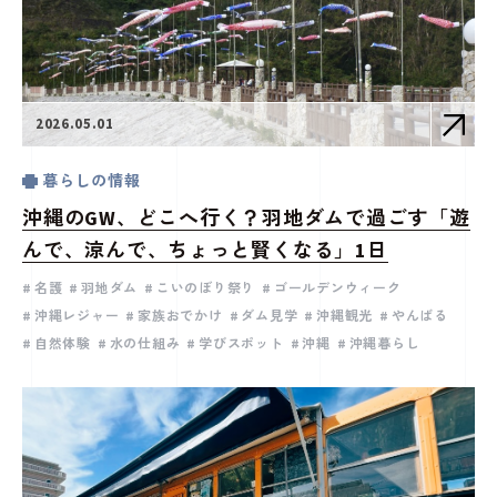
2026.05.01
暮らしの情報
沖縄のGW、どこへ行く？羽地ダムで過ごす「遊
んで、涼んで、ちょっと賢くなる」1日
名護
羽地ダム
こいのぼり祭り
ゴールデンウィーク
沖縄レジャー
家族おでかけ
ダム見学
沖縄観光
やんばる
自然体験
水の仕組み
学びスポット
沖縄
沖縄暮らし