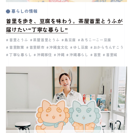
暮らしの情報
首里を歩き、豆腐を味わう。茶屋首里とうふが
届けたい“丁寧な暮らし”
首里とうふ
茶屋首里とうふ
島豆腐
あちこーこー豆腐
首里散策
首里朝市
沖縄食文化
ゆし豆腐
おからちんすこう
丁寧な暮らし
沖縄移住
沖縄
沖縄暮らし
首里
首里城