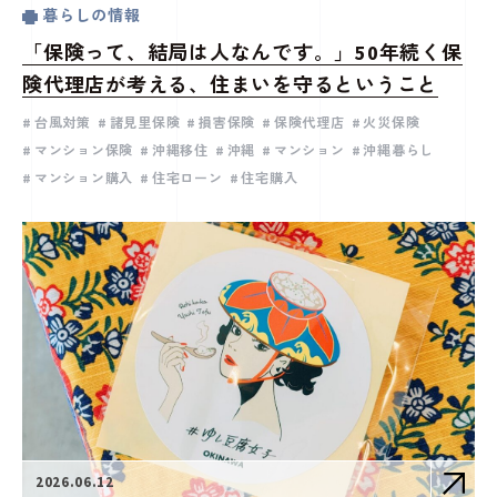
暮らしの情報
「保険って、結局は人なんです。」50年続く保
険代理店が考える、住まいを守るということ
台風対策
諸見里保険
損害保険
保険代理店
火災保険
マンション保険
沖縄移住
沖縄
マンション
沖縄暮らし
マンション購入
住宅ローン
住宅購入
2026.06.12