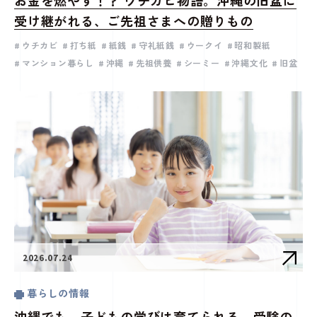
お金を燃やす！？ ウチカビ物語。沖縄の旧盆に
受け継がれる、ご先祖さまへの贈りもの
ウチカビ
打ち紙
紙銭
守礼紙銭
ウークイ
昭和製紙
マンション暮らし
沖縄
先祖供養
シーミー
沖縄文化
旧盆
2026.07.24
暮らしの情報