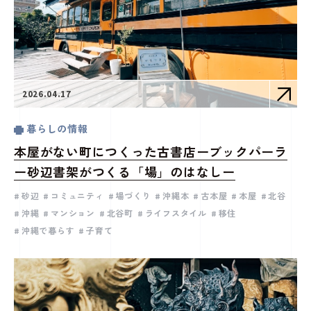
2026.04.17
暮らしの情報
本屋がない町につくった古書店ーブックパーラ
ー砂辺書架がつくる「場」のはなしー
砂辺
コミュニティ
場づくり
沖縄本
古本屋
本屋
北谷
沖縄
マンション
北谷町
ライフスタイル
移住
沖縄で暮らす
子育て