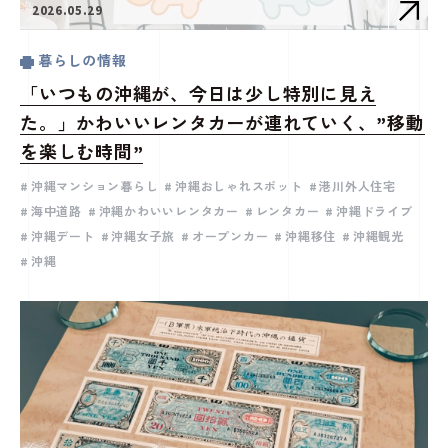
2026.05.29
暮らしの情報
「いつもの沖縄が、今日は少し特別に見え
た。」かわいいレンタカーが連れていく、”移動
を楽しむ時間”
沖縄マンション暮らし
沖縄おしゃれスポット
港川外人住宅
海中道路
沖縄かわいいレンタカー
レンタカー
沖縄ドライブ
沖縄デート
沖縄女子旅
オープンカー
沖縄移住
沖縄観光
沖縄