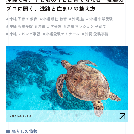
沖縄でも、子どもの学びは育てられる。受験の
プロに聞く、進路と住まいの整え方
沖縄 子育て 教育
沖縄 移住 教育
沖縄 塾
沖縄 中学受験
沖縄 高校受験
沖縄 大学受験
沖縄 マンション 子育て
沖縄 リビング学習
沖縄受験ゼミナール
沖縄 受験事情
2026.07.10
暮らしの情報