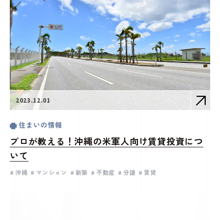
2023.12.01
住まいの情報
プロが教える！沖縄の米軍人向け賃貸投資につ
いて
沖縄
マンション
新築
不動産
分譲
賃貸