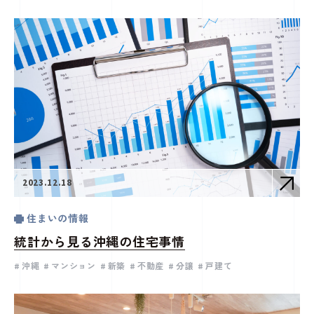
2023.12.18
住まいの情報
統計から見る沖縄の住宅事情
沖縄
マンション
新築
不動産
分譲
戸建て