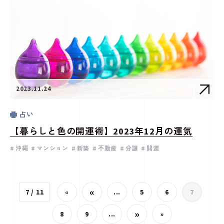
2023.11.24
占い
【暮らしと色の開運術】2023年12月の運気
沖縄
マンション
新築
不動産
分譲
開運
«
7 / 11
«
...
5
6
7
»
8
9
...
»