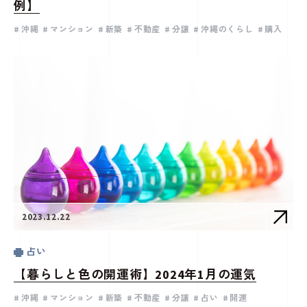
例】
沖縄
マンション
新築
不動産
分譲
沖縄のくらし
購入
2023.12.22
占い
【暮らしと色の開運術】2024年1月の運気
沖縄
マンション
新築
不動産
分譲
占い
開運