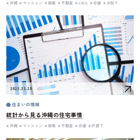
沖縄
マンション
新築
不動産
LIXIL
分譲
水回り
2023.12.18
住まいの情報
統計から見る沖縄の住宅事情
沖縄
マンション
新築
不動産
分譲
戸建て