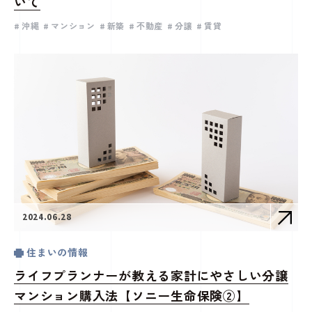
いて
沖縄
マンション
新築
不動産
分譲
賃貸
2024.06.28
住まいの情報
ライフプランナーが教える家計にやさしい分譲
マンション購入法【ソニー生命保険②】