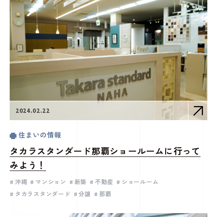
2024.02.22
住まいの情報
タカラスタンダード那覇ショールームに行って
みよう！
沖縄
マンション
新築
不動産
ショールーム
タカラスタンダード
分譲
那覇