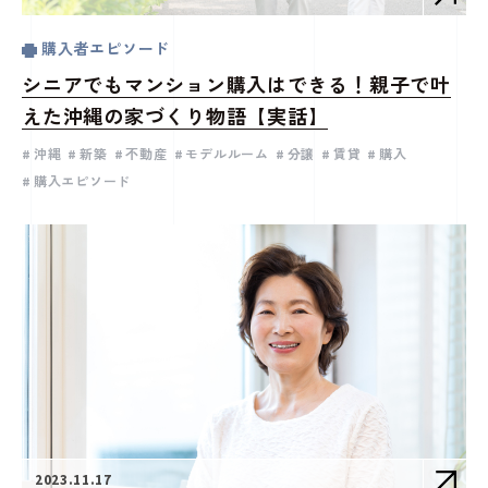
購入者エピソード
シニアでもマンション購入はできる！親子で叶
えた沖縄の家づくり物語【実話】
沖縄
新築
不動産
モデルルーム
分譲
賃貸
購入
購入エピソード
2023.11.17