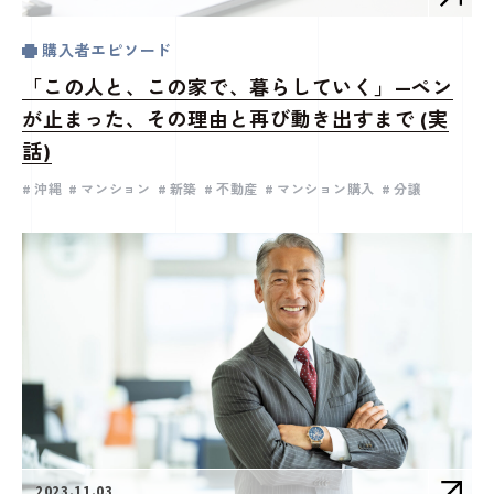
購入者エピソード
「この人と、この家で、暮らしていく」—ペン
が止まった、その理由と再び動き出すまで (実
話)
沖縄
マンション
新築
不動産
マンション購入
分譲
2023.11.03