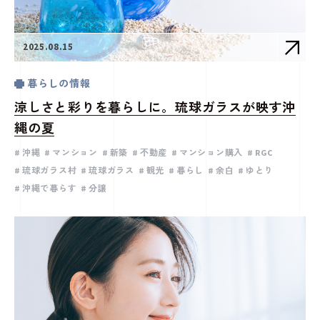
2025.08.15
暮らしの情報
涼しさと彩りを暮らしに。琉球ガラスが映す沖
縄の夏
沖縄
マンション
新築
不動産
マンション購入
RGC
琉球ガラス村
琉球ガラス
観光
暮らし
余白
ゆとり
沖縄で暮らす
分譲