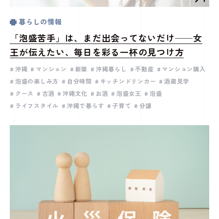
暮らしの情報
「泡盛苦手」は、まだ出会ってないだけ──女
王が伝えたい、毎日を彩る一杯の見つけ方
沖縄
マンション
新築
沖縄暮らし
不動産
マンション購入
泡盛の楽しみ方
自分時間
キッチンドリンカー
酒蔵見学
クース
古酒
沖縄文化
お酒
泡盛女王
泡盛
ライフスタイル
沖縄で暮らす
子育て
分譲