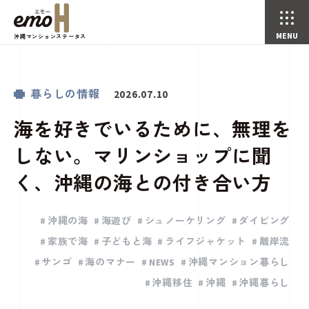
沖縄マンションステータス
海を好きでいるために、無理をしない。マリンショップに聞く、沖縄の海との付き合い方
暮らしの情報
ことことじかん(コラム)
トップページ
暮らしの情報
2026.07.10
海を好きでいるために、無理を
しない。マリンショップに聞
く、沖縄の海との付き合い方
沖縄の海
海遊び
シュノーケリング
ダイビング
家族で海
子どもと海
ライフジャケット
離岸流
サンゴ
海のマナー
NEWS
沖縄マンション暮らし
沖縄移住
沖縄
沖縄暮らし