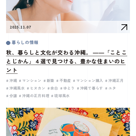
2025.11.07
暮らしの情報
秋、暮らしと文化が交わる沖縄。 ――「ことこ
とじかん」４選で見つける、豊かな住まいのヒ
ント
沖縄
マンション
新築
不動産
マンション購入
沖縄正月
沖縄風水
ヒヌカン
余白
ゆとり
沖縄で暮らす
ユタ
分譲
沖縄の正月料理
琉球風水