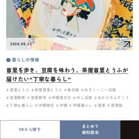
2026.06.12
暮らしの情報
首里を歩き、豆腐を味わう。茶屋首里とうふが
届けたい“丁寧な暮らし”
首里とうふ
茶屋首里とうふ
島豆腐
あちこーこー豆腐
首里散策
首里朝市
沖縄食文化
ゆし豆腐
おからちんすこう
丁寧な暮らし
沖縄移住
沖縄
沖縄暮らし
首里
首里城
まとめて
VRから探す
資料請求