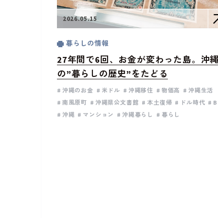
2026.05.15
暮らしの情報
27年間で6回、お金が変わった島。沖
の”暮らしの歴史”をたどる
沖縄のお金
米ドル
沖縄移住
物価高
沖縄生活
南風原町
沖縄県公文書館
本土復帰
ドル時代
沖縄
マンション
沖縄暮らし
暮らし