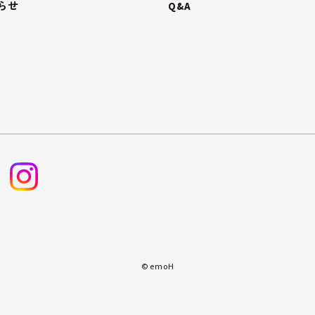
らせ
Q&A
© emoH