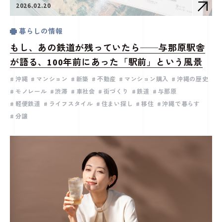
2026.02.20
暮らしの情報
もし、あの鉄道が残っていたら──与那原駅舎
が語る、100年前にあった「駅前」という風景
沖縄
マンション
新築
不動産
マンション購入
沖縄の歴史
モノレール
渋滞
車社会
街づくり
鉄道
与那原
軽便鉄道
ライフスタイル
住まい探し
移住
沖縄で暮らす
分譲