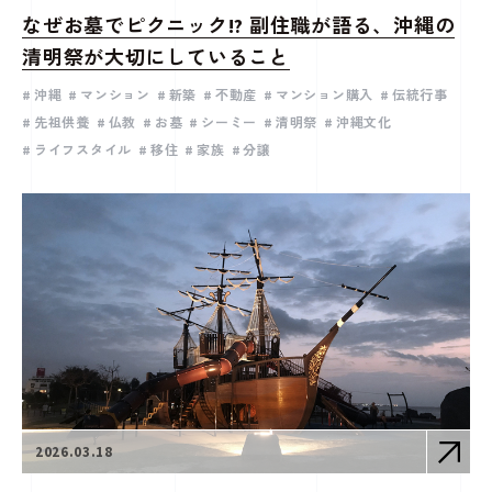
なぜお墓でピクニック!? 副住職が語る、沖縄の
清明祭が大切にしていること
沖縄
マンション
新築
不動産
マンション購入
伝統行事
先祖供養
仏教
お墓
シーミー
清明祭
沖縄文化
ライフスタイル
移住
家族
分譲
2026.03.18