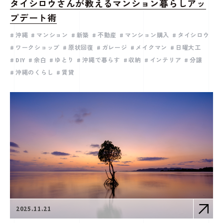
タイシロウさんが教えるマンション暮らしアッ
プデート術
沖縄
マンション
新築
不動産
マンション購入
タイシロウ
ワークショップ
原状回復
ガレージ
メイクマン
日曜大工
DIY
余白
ゆとり
沖縄で暮らす
収納
インテリア
分譲
沖縄のくらし
賃貸
2025.11.21