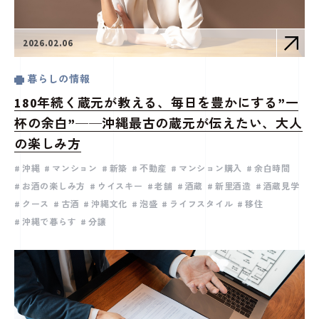
2026.02.06
暮らしの情報
180年続く蔵元が教える、毎日を豊かにする”一
杯の余白”──沖縄最古の蔵元が伝えたい、大人
の楽しみ方
沖縄
マンション
新築
不動産
マンション購入
余白時間
お酒の楽しみ方
ウイスキー
老舗
酒蔵
新里酒造
酒蔵見学
クース
古酒
沖縄文化
泡盛
ライフスタイル
移住
沖縄で暮らす
分譲