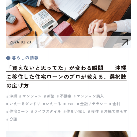
2026.01.23
暮らしの情報
「買えないと思ってた」が変わる瞬間──沖縄
に移住した住宅ローンのプロが教える、選択肢
の広げ方
沖縄
マンション
新築
不動産
マンション購入
いえーるダンドリ
いえーる
iYell
金融リテラシー
金利
住宅ローン
ライフスタイル
住まい探し
移住
沖縄で暮らす
分譲