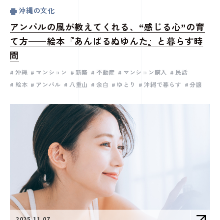
沖縄の文化
アンパルの風が教えてくれる、“感じる心”の育
て方──絵本『あんぱるぬゆんた』と暮らす時
間
沖縄
マンション
新築
不動産
マンション購入
民話
絵本
アンパル
八重山
余白
ゆとり
沖縄で暮らす
分譲
2025.11.07