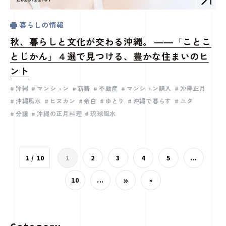
暮らしの情報
秋、暮らしと文化が交わる沖縄。 ――「ことこ
とじかん」４選で見つける、豊かな住まいのヒ
ント
沖縄
マンション
新築
不動産
マンション購入
沖縄正月
沖縄風水
ヒヌカン
余白
ゆとり
沖縄で暮らす
ユタ
分譲
沖縄の正月料理
琉球風水
1 / 10
1
2
3
4
5
...
»
10
...
»