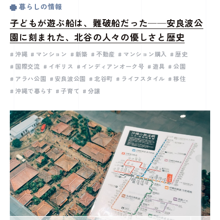
暮らしの情報
子どもが遊ぶ船は、難破船だった──安良波公
園に刻まれた、北谷の人々の優しさと歴史
沖縄
マンション
新築
不動産
マンション購入
歴史
国際交流
イギリス
インディアンオーク号
遊具
公園
アラハ公園
安良波公園
北谷町
ライフスタイル
移住
沖縄で暮らす
子育て
分譲