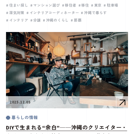
住まい探し
マンション選び
移住者
移住
東京
駐車場
湿気対策
インテリアコーディネーター
沖縄で暮らす
インテリア
分譲
沖縄のくらし
那覇
2025.12.05
暮らしの情報
DIYで生まれる“余白”──沖縄のクリエイター・