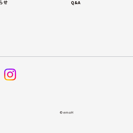
らせ
Q&A
© emoH