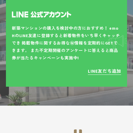
新築マンションの購入を検討中の方におすすめ！
emo
HのLINE友達に登録すると新着物件をいち早くキャッチ
でき
掲載物件に関するお得な㊙情報を定期的にGETで
きます。
また不定期開催のアンケートに答えると商品
券が当たるキャンペーンも実施中!
LINE友だち追加