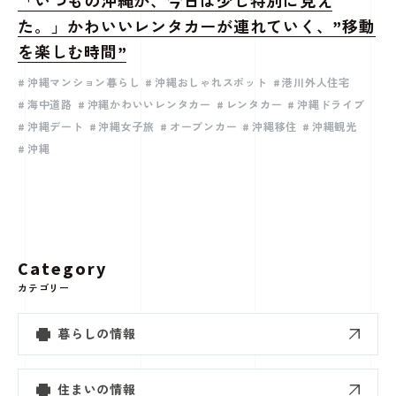
「いつもの沖縄が、今日は少し特別に見え
た。」かわいいレンタカーが連れていく、”移動
を楽しむ時間”
沖縄マンション暮らし
沖縄おしゃれスポット
港川外人住宅
海中道路
沖縄かわいいレンタカー
レンタカー
沖縄ドライブ
沖縄デート
沖縄女子旅
オープンカー
沖縄移住
沖縄観光
沖縄
Category
カテゴリー
暮らしの情報
住まいの情報