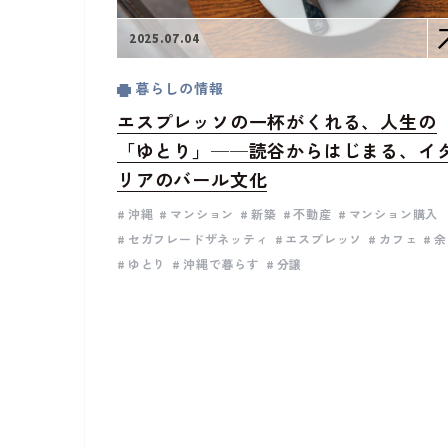
2025.07.04
暮らしの情報
エスプレッソの一杯がくれる、人生の
「ゆとり」──読谷からはじまる、イ
リアのバール文化
沖縄
マンション
新築
不動産
マンション購入
セガフレードザネッティ
エスプレッソ
カフェ
余
ゆとり
沖縄で暮らす
分譲