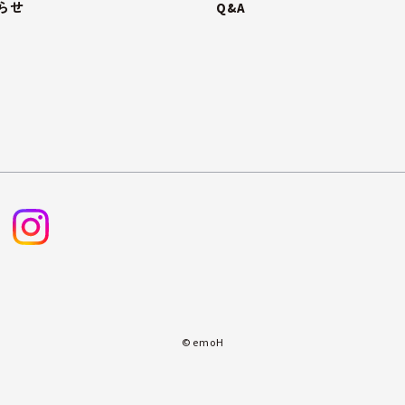
らせ
Q&A
© emoH